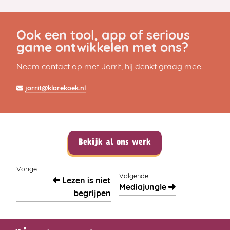
Ook een tool, app of serious
game ontwikkelen met ons?
Neem contact op met Jorrit, hij denkt graag mee!
jorrit@klarekoek.nl
Bekijk al ons werk
Vorige:
Volgende:
Lezen is niet
Mediajungle
begrijpen